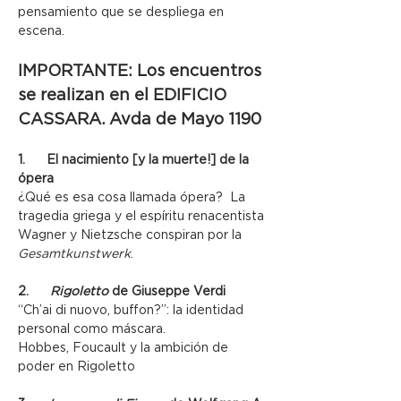
pensamiento que se despliega en 
escena. 
IMPORTANTE: Los encuentros 
se realizan en el EDIFICIO 
CASSARA. Avda de Mayo 1190
1.      El nacimiento [y la muerte!] de la 
ópera
¿Qué es esa cosa llamada ópera?  La 
tragedia griega y el espíritu renacentista
Wagner y Nietzsche conspiran por la 
Gesamtkunstwerk
.
2.      
Rigoletto
 de Giuseppe Verdi
“Ch’ai di nuovo, buffon?”: la identidad 
personal como máscara.
Hobbes, Foucault y la ambición de 
poder en Rigoletto