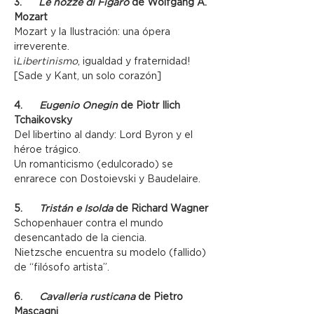
3.      
Le nozze di Figaro
 de Wolfgang A. 
Mozart
Mozart y la Ilustración: una ópera 
irreverente.
¡
Libertinismo
, igualdad y fraternidad! 
[Sade y Kant, un solo corazón]
4.      
Eugenio Onegin
 de Piotr Ilich 
Tchaikovsky
Del libertino al dandy: Lord Byron y el 
héroe trágico.
Un romanticismo (edulcorado) se 
enrarece con Dostoievski y Baudelaire.
5.      
Tristán e Isolda
 de Richard Wagner
Schopenhauer contra el mundo 
desencantado de la ciencia.
Nietzsche encuentra su modelo (fallido) 
de “filósofo artista”.
6.      
Cavalleria rusticana
 de Pietro 
Mascagni