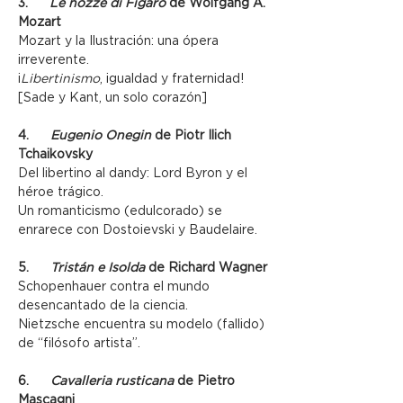
3.      
Le nozze di Figaro
 de Wolfgang A. 
Mozart
Mozart y la Ilustración: una ópera 
irreverente.
¡
Libertinismo
, igualdad y fraternidad! 
[Sade y Kant, un solo corazón]
4.      
Eugenio Onegin
 de Piotr Ilich 
Tchaikovsky
Del libertino al dandy: Lord Byron y el 
héroe trágico.
Un romanticismo (edulcorado) se 
enrarece con Dostoievski y Baudelaire.
5.      
Tristán e Isolda
 de Richard Wagner
Schopenhauer contra el mundo 
desencantado de la ciencia.
Nietzsche encuentra su modelo (fallido) 
de “filósofo artista”.
6.      
Cavalleria rusticana
 de Pietro 
Mascagni