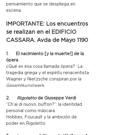
pensamiento que se despliega en 
escena. 
IMPORTANTE: Los encuentros 
se realizan en el EDIFICIO 
CASSARA. Avda de Mayo 1190
1.      El nacimiento [y la muerte!] de la 
ópera
¿Qué es esa cosa llamada ópera?  La 
tragedia griega y el espíritu renacentista
Wagner y Nietzsche conspiran por la 
Gesamtkunstwerk
.
2.      
Rigoletto
 de Giuseppe Verdi
“Ch’ai di nuovo, buffon?”: la identidad 
personal como máscara.
Hobbes, Foucault y la ambición de 
poder en Rigoletto