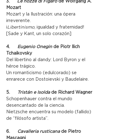
3.      
Le nozze di Figaro
 de Wolfgang A. 
Mozart
Mozart y la Ilustración: una ópera 
irreverente.
¡
Libertinismo
, igualdad y fraternidad! 
[Sade y Kant, un solo corazón]
4.      
Eugenio Onegin
 de Piotr Ilich 
Tchaikovsky
Del libertino al dandy: Lord Byron y el 
héroe trágico.
Un romanticismo (edulcorado) se 
enrarece con Dostoievski y Baudelaire.
5.      
Tristán e Isolda
 de Richard Wagner
Schopenhauer contra el mundo 
desencantado de la ciencia.
Nietzsche encuentra su modelo (fallido) 
de “filósofo artista”.
6.      
Cavalleria rusticana
 de Pietro 
Mascagni