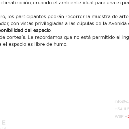
climatización, creando el ambiente ideal para una exper
tro, los participantes podrán recorrer la muestra de art
dor, con vistas privilegiadas a las cúpulas de la Avenida
ponibilidad del espacio
.
de cortesía. Le recordamos que no está permitido el in
 el espacio es libre de humo.
Bolivar
info@c
+54 11
WSP
+