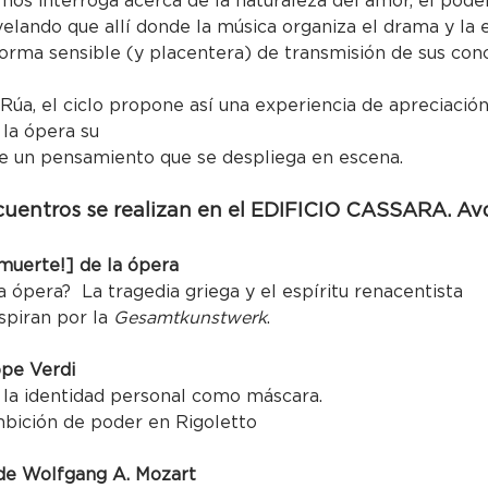
os interroga acerca de la naturaleza del amor, el poder, 
evelando que allí donde la música organiza el drama y la 
forma sensible (y placentera) de transmisión de sus co
úa, el ciclo propone así una experiencia de apreciación
 la ópera su
 de un pensamiento que se despliega en escena. 
entros se realizan en el EDIFICIO CASSARA. Av
a muerte!] de la ópera
 ópera?  La tragedia griega y el espíritu renacentista
piran por la 
Gesamtkunstwerk
.
ppe Verdi
”: la identidad personal como máscara.
mbición de poder en Rigoletto
de Wolfgang A. Mozart