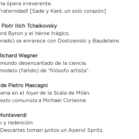
una ópera irreverente.
 fraternidad! [Sade y Kant, un solo corazón]
 Piotr Ilich Tchaikovsky
ord Byron y el héroe trágico.
rado) se enrarece con Dostoievski y Baudelaire.
Richard Wagner
mundo desencantado de la ciencia.
delo (fallido) de “filósofo artista”.
 de Pietro Mascagni
eria en el 
foyer
 de la Scala de Milán.
iesto comunista
 a Michael Corleone.
 Monteverdi
 y redención.
 Descartes toman juntos un Aperol Spritz.