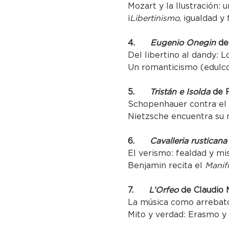
Mozart y la Ilustración: 
¡
Libertinismo
, igualdad y
4.      
Eugenio Onegin
 de
Del libertino al dandy: L
Un romanticismo (edulco
5.      
Tristán e Isolda
 de 
Schopenhauer contra el 
Nietzsche encuentra su mo
6.      
Cavalleria rusticana
El verismo: fealdad y mis
Benjamin recita el 
Manif
7.      
L’Orfeo
 de Claudio
La música como arrebato
Mito y verdad: Erasmo y