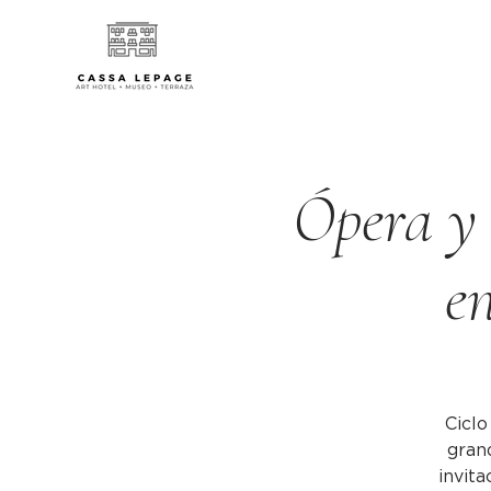
Ópera y 
e
Ciclo
gran
invit