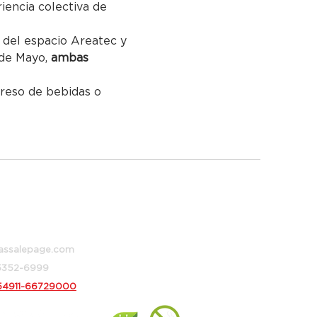
iencia colectiva de 
e del espacio Areatec y 
 de Mayo, 
ambas 
greso de bebidas o 
 373, Buenos Aires, Argentina
assalepage.com
 5352-6999
54911-66729000