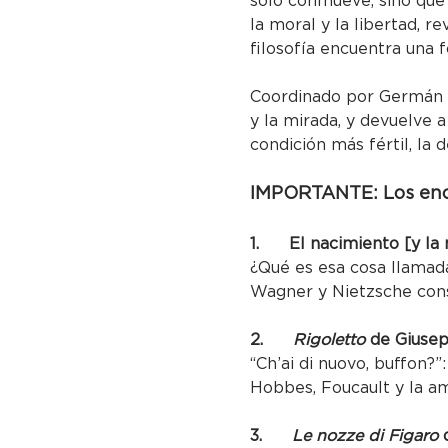
sólo conmueve, sino que n
la moral y la libertad, r
filosofía encuentra una 
Coordinado por Germán R
y la mirada, y devuelve a
condición más fértil, la
IMPORTANTE: Los encu
1.      El nacimiento [y l
¿Qué es esa cosa llamada
Wagner y Nietzsche cons
2.      
Rigoletto
 de Giuse
“Ch’ai di nuovo, buffon?
Hobbes, Foucault y la a
3.      
Le nozze di Figaro
 