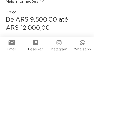
Mais informações
Preço
De ARS 9.500,00 até
ARS 12.000,00
Argentinos Residentes
Email
Reservar
Instagram
Whatsapp
ARS 9.500,00
+ ARS 237,50 de taxa de serviço de
ingresso
Quantidade
No residentes
ARS 12.000,00
+ ARS 300,00 de taxa de serviço de
ingresso