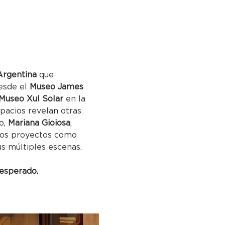
Argentina
 que 
esde el 
Museo James 
Museo Xul Solar
 en la 
pacios revelan otras 
o, 
Mariana Gioiosa
, 
stos proyectos como 
us múltiples escenas.
 esperado.