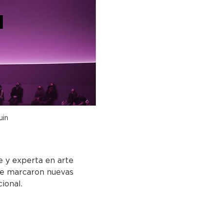
uin
e y experta en arte 
ue marcaron nuevas 
ional.