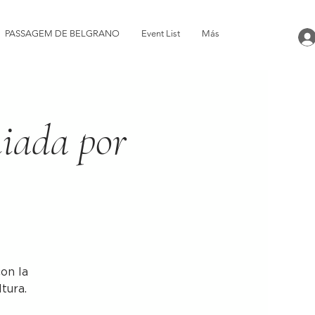
PASSAGEM DE BELGRANO
Event List
Más
uiada por
on la
ltura.