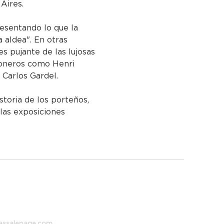
 Aires.
resentando lo que la 
 aldea". En otras 
es pujante de las lujosas 
 pioneros como Henri 
Carlos Gardel.
storia de los porteños, 
 las exposiciones 
 373, Buenos Aires, Argentina
assalepage.com