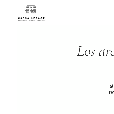
Los arc
U
at
re