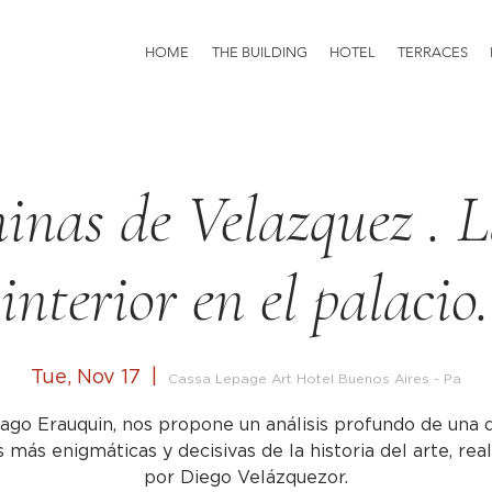
HOME
THE BUILDING
HOTEL
TERRACES
inas de Velazquez . L
interior en el palacio.
Tue, Nov 17
  |  
Cassa Lepage Art Hotel Buenos Aires - Pa
iago Erauquin, nos propone un análisis profundo de una d
 más enigmáticas y decisivas de la historia del arte, rea
por Diego Velázquezor.