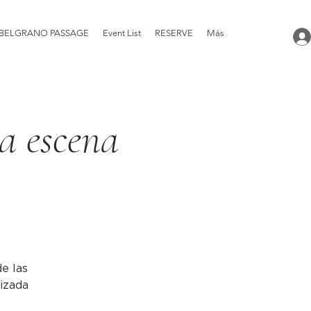
BELGRANO PASSAGE
Event List
RESERVE
Más
a escena
e las
lizada