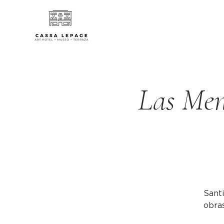
Las Men
Sant
obras