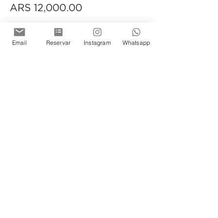
ARS 12,000.00
Argentinos Residentes
Email
Reservar
Instagram
Whatsapp
ARS 9,500.00
+ARS 237.50 ticket service fee
Quantity
No residentes
ARS 12,000.00
+ARS 300.00 ticket service fee
Quantity