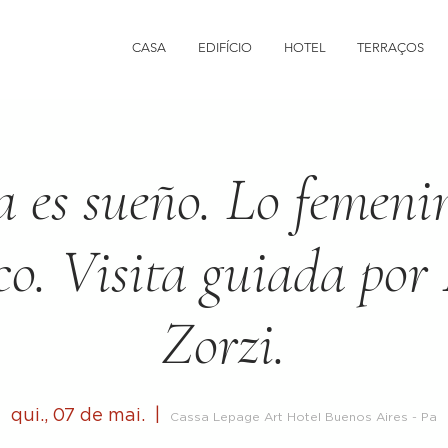
CASA
EDIFÍCIO
HOTEL
TERRAÇOS
a es sueño. Lo femenin
o. Visita guiada por
Zorzi.
qui., 07 de mai.
  |  
Cassa Lepage Art Hotel Buenos Aires - Pa