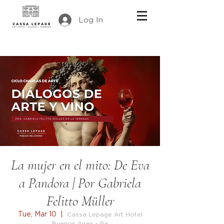
Log In
La mujer en el mito: De Eva
a Pandora | Por Gabriela
Felitto Müller
Tue, Mar 10
  |  
Cassa Lepage Art Hotel
Buenos Aires - Pa