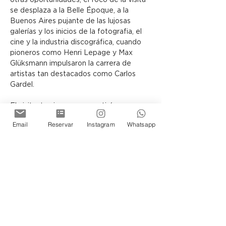
otras oportunidades, el foco de la visita 
se desplaza a la Belle Époque, a la 
Buenos Aires pujante de las lujosas 
galerías y los inicios de la fotografia, el 
cine y la industria discográfica, cuando 
pioneros como Henri Lepage y Max 
Glüksmann impulsaron la carrera de 
artistas tan destacados como Carlos 
Gardel.
El visitante siempre se sentirá 
transportado en el tiempo y 
Email
Reservar
Instagram
Whatsapp
protagonista de la historia de los 
porteños, ya sea recorriendo la Terraza 
o los Subsuelos del Museo, donde la 
arquitectura y las exposiciones guardan 
infinidad de secretos por descubrir.
Siéntase Ud tambien parte de esta 
historia de Buenos Aires.