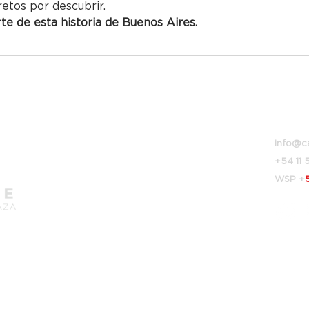
retos por descubrir.
e de esta historia de Buenos Aires.
Bolivar
info@c
+54 11
WSP
+