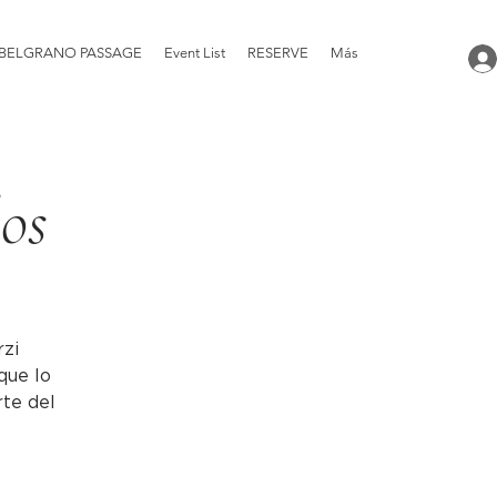
BELGRANO PASSAGE
Event List
RESERVE
Más
los
rzi
que lo
rte del