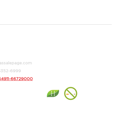
 373, Buenos Aires, Argentina
assalepage.com
 5352-6999
54911-66729000