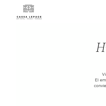
Hi
Vi
El em
convie