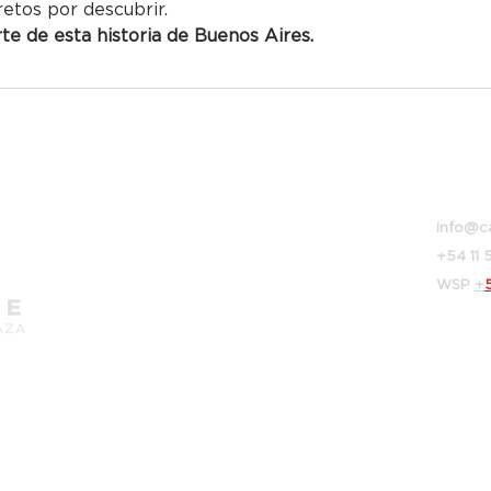
retos por descubrir.
e de esta historia de Buenos Aires.
Bolívar
info@c
+54 11
WSP
+