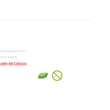
 373, Buenos Aires, Argentina
assalepage.com
 5352-6999
54911-66729000