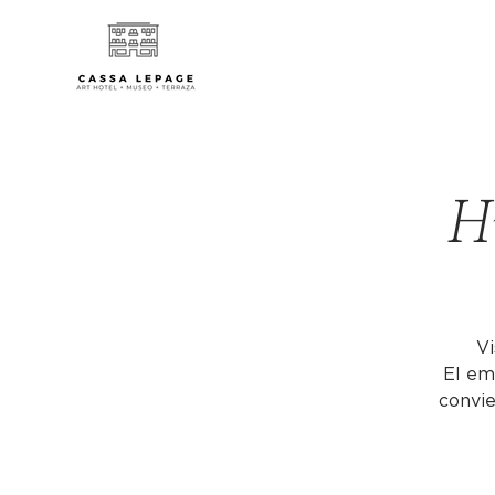
Hi
Vi
El em
convie