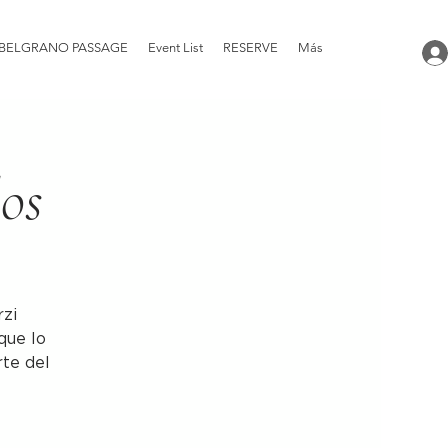
BELGRANO PASSAGE
Event List
RESERVE
Más
los
rzi
que lo
rte del