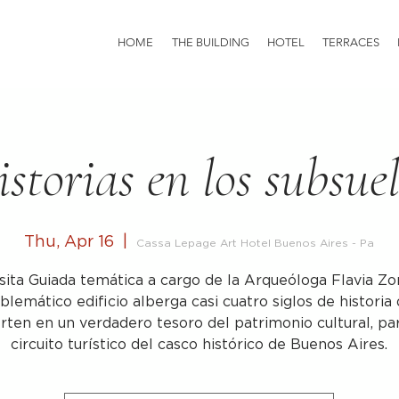
HOME
THE BUILDING
HOTEL
TERRACES
storias en los subsue
Thu, Apr 16
  |  
Cassa Lepage Art Hotel Buenos Aires - Pa
sita Guiada temática a cargo de la Arqueóloga Flavia Zo
blemático edificio alberga casi cuatro siglos de historia 
rten en un verdadero tesoro del patrimonio cultural, pa
circuito turístico del casco histórico de Buenos Aires.