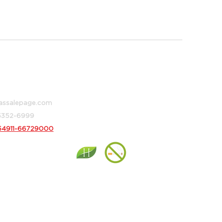
 373, Buenos Aires, Argentina
assalepage.com
 5352-6999
54911-66729000