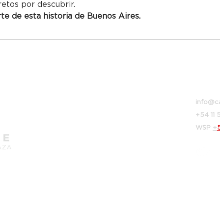
retos por descubrir.
e de esta historia de Buenos Aires.
Bolivar
info@c
+54 11
WSP
+