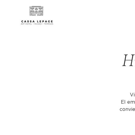
Hi
Vi
El em
convie