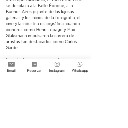
otras oportunidades, el foco de la visita 
se desplaza a la Belle Époque, a la 
Buenos Aires pujante de las lujosas 
galerías y los inicios de la fotografia, el 
cine y la industria discográfica, cuando 
pioneros como Henri Lepage y Max 
Glüksmann impulsaron la carrera de 
artistas tan destacados como Carlos 
Gardel.
El visitante siempre se sentirá 
transportado en el tiempo y 
Email
Reservar
Instagram
Whatsapp
protagonista de la historia de los 
porteños, ya sea recorriendo la Terraza 
o los Subsuelos del Museo, donde la 
arquitectura y las exposiciones guardan 
infinidad de secretos por descubrir.
Siéntase Ud tambien parte de esta 
historia de Buenos Aires.