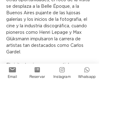
otras oportunidades, el foco de la visita 
se desplaza a la Belle Époque, a la 
Buenos Aires pujante de las lujosas 
galerías y los inicios de la fotografia, el 
cine y la industria discográfica, cuando 
pioneros como Henri Lepage y Max 
Glüksmann impulsaron la carrera de 
artistas tan destacados como Carlos 
Gardel.
El visitante siempre se sentirá 
transportado en el tiempo y 
Email
Reservar
Instagram
Whatsapp
protagonista de la historia de los 
porteños, ya sea recorriendo la Terraza 
o los Subsuelos del Museo, donde la 
arquitectura y las exposiciones guardan 
infinidad de secretos por descubrir.
Siéntase Ud tambien parte de esta 
historia de Buenos Aires.