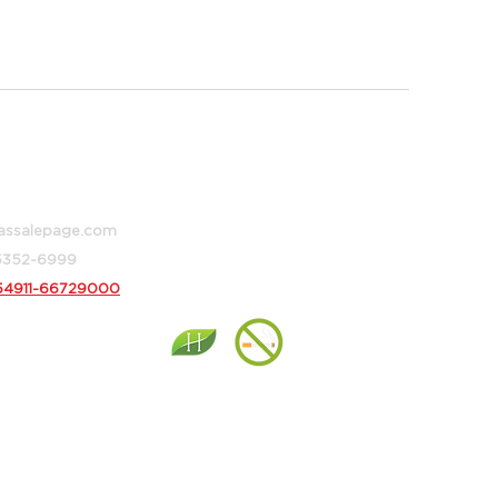
 373, Buenos Aires, Argentina
assalepage.com
 5352-6999
54911-66729000