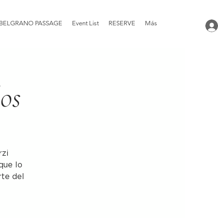
BELGRANO PASSAGE
Event List
RESERVE
Más
los
rzi
que lo
rte del