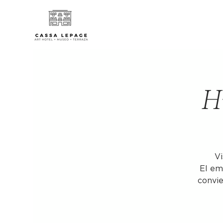
Hi
Vi
El em
convie