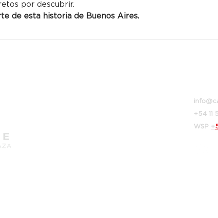
retos por descubrir.
e de esta historia de Buenos Aires.
Bolivar
info@c
+54 11
WSP
+