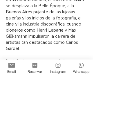
otras oportunidades, el foco de la visita 
se desplaza a la Belle Époque, a la 
Buenos Aires pujante de las lujosas 
galerías y los inicios de la fotografia, el 
cine y la industria discográfica, cuando 
pioneros como Henri Lepage y Max 
Glüksmann impulsaron la carrera de 
artistas tan destacados como Carlos 
Gardel.
El visitante siempre se sentirá 
transportado en el tiempo y 
Email
Reservar
Instagram
Whatsapp
protagonista de la historia de los 
porteños, ya sea recorriendo la Terraza 
o los Subsuelos del Museo, donde la 
arquitectura y las exposiciones guardan 
infinidad de secretos por descubrir.
Siéntase Ud tambien parte de esta 
historia de Buenos Aires.