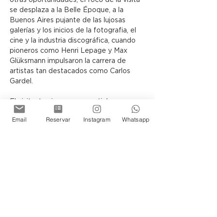
otras oportunidades, el foco de la visita 
se desplaza a la Belle Époque, a la 
Buenos Aires pujante de las lujosas 
galerías y los inicios de la fotografia, el 
cine y la industria discográfica, cuando 
pioneros como Henri Lepage y Max 
Glüksmann impulsaron la carrera de 
artistas tan destacados como Carlos 
Gardel.
El visitante siempre se sentirá 
transportado en el tiempo y 
Email
Reservar
Instagram
Whatsapp
protagonista de la historia de los 
porteños, ya sea recorriendo la Terraza 
o los Subsuelos del Museo, donde la 
arquitectura y las exposiciones guardan 
infinidad de secretos por descubrir.
Siéntase Ud tambien parte de esta 
historia de Buenos Aires.