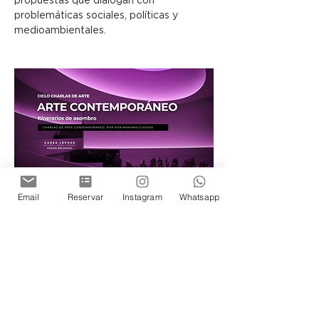
propuestas que dialogan con 
problemáticas sociales, políticas y 
medioambientales.
Charlas de arte, sobre Grandes artistas 
Email
Reservar
Instagram
Whatsapp
visuales por Santiago Erausquin
Con la guía de la 
Lic. Mariana Gioiosa
, 
especialista en Curaduría y Gestión del 
Arte y experta en arte contemporáneo, 
cada encuentro propone detenernos en 
artistas y colectivos que marcaron 