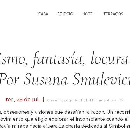
CASA
EDIFÍCIO
HOTEL
TERRAÇOS
smo, fantasía, locura 
Por Susana Smulevic
ter., 28 de jul.
  |  
Cassa Lepage Art Hotel Buenos Aires - Pa
, obsesiones y visiones que desafían la razón. Un recorr
ovimiento que eligió explorar el inconsciente cuando el
davía miraba hacia afuera.La charla dedicada al Simboli