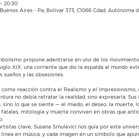
 – 20:30
Buenos Aires - Pa, Bolívar 373, C1066 Cdad. Autónoma d
imbolismo propone adentrarse en uno de los movimiento
siglo XIX: una corriente que dio la espalda al mundo exte
os sueños y las obsesiones.
4 como reacción contra el Realismo y el Impresionismo, 
intura no debía retratar la realidad, sino expresarla. Su
 sino lo que se siente — el miedo, el deseo, la muerte, lo
 fatales, mitología y muerte conviven en obras que antici
o.
artistas clave, Susana Smulevici nos guía por este univer
 línea en música, y cada imagen en un símbolo que apun