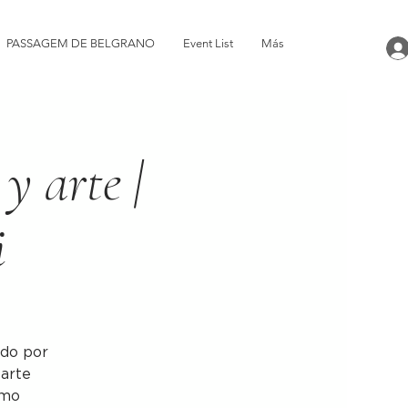
PASSAGEM DE BELGRANO
Event List
Más
y arte |
i
ido por
 arte
smo