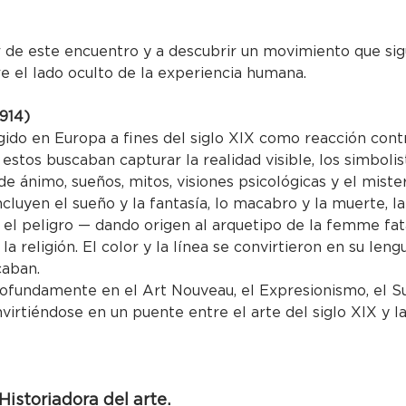
ar de este encuentro y a descubrir un movimiento que si
e el lado oculto de la experiencia humana.
914)
gido en Europa a fines del siglo XIX como reacción contr
stos buscaban capturar la realidad visible, los simbolist
e ánimo, sueños, mitos, visiones psicológicas y el mister
luyen el sueño y la fantasía, lo macabro y la muerte, la
el peligro — dando origen al arquetipo de la femme fata
 la religión. El color y la línea se convirtieron en su len
caban.
rofundamente en el Art Nouveau, el Expresionismo, el Su
nvirtiéndose en un puente entre el arte del siglo XIX y 
istoriadora del arte.