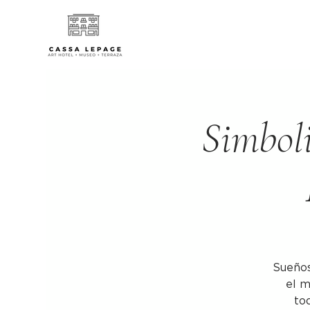
Simboli
Sueños
el m
to