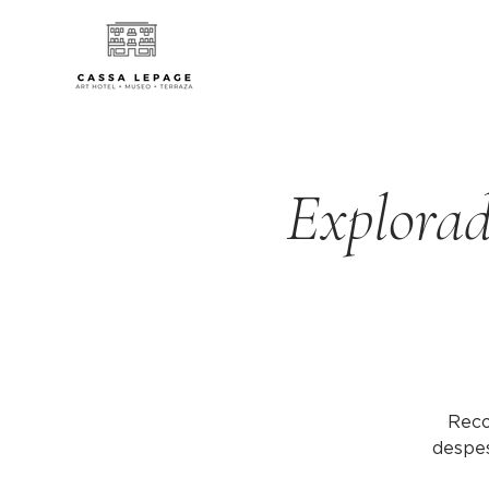
Explorad
Reco
despes