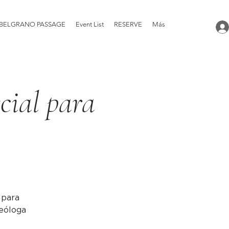
BELGRANO PASSAGE
Event List
RESERVE
Más
cial para
 para
ueóloga