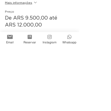
Mais informações
Preço
De ARS 9.500,00 até
ARS 12.000,00
Argentinos Residentes
Email
Reservar
Instagram
Whatsapp
ARS 9.500,00
+ ARS 237,50 de taxa de serviço de
ingresso
Quantidade
No residentes
ARS 12.000,00
+ ARS 300,00 de taxa de serviço de
ingresso