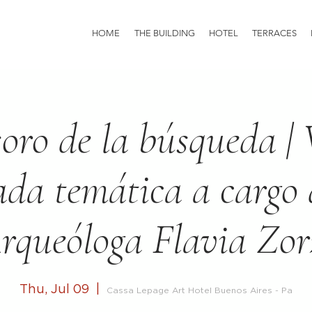
HOME
THE BUILDING
HOTEL
TERRACES
soro de la búsqueda | 
da temática a cargo 
rqueóloga Flavia Zor
Thu, Jul 09
  |  
Cassa Lepage Art Hotel Buenos Aires - Pa