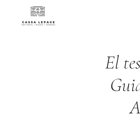
El te
Guia
A