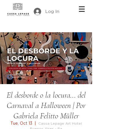
Log In
El desborde o la locura... del
Carnaval a Halloween | Por
Gabriela Felitto Müller
Tue, Oct 13
  |  
Cassa Lepage Art Hotel
Buenos Aires - Pa