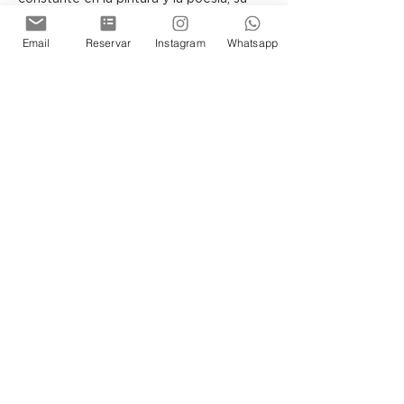
vínculo con la búsqueda de lo sublime es 
innegable. El vino no solo es una bebida, 
Email
Reservar
Instagram
Whatsapp
sino un vehículo para explorar los 
misterios de la existencia, la tradición y 
la vida misma.
Gabriela Felitto Müller ofrece una 
perspectiva que fusiona el arte con lo 
dionisíaco, lo irracional y lo intangible, 
destacando aquello que no se ve pero 
que se siente profundamente.