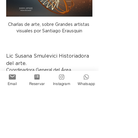
Charlas de arte, sobre Grandes artistas 
visuales por Santiago Erausquin
Lic Susana Smulevici Historiadora 
del arte.
Coordinadora General del Área 
Educativa y Directora de la Carrera de 
Historia del Arte y Cursos de la 
Email
Reservar
Instagram
Whatsapp
Asociación Amigos del Museo Nacional 
de Bellas Artes