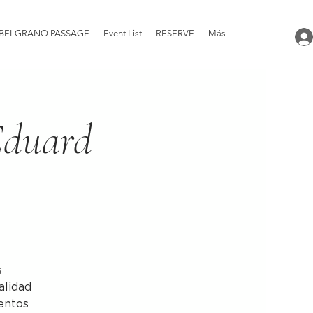
BELGRANO PASSAGE
Event List
RESERVE
Más
Eduard
s
alidad
entos