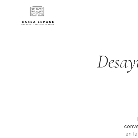
Desay
conve
en l