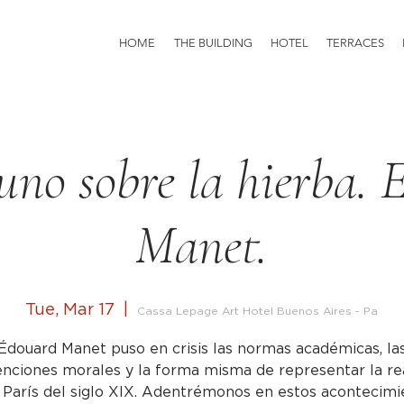
HOME
THE BUILDING
HOTEL
TERRACES
uno sobre la hierba. 
Manet.
Tue, Mar 17
  |  
Cassa Lepage Art Hotel Buenos Aires - Pa
Édouard Manet puso en crisis las normas académicas, la
nciones morales y la forma misma de representar la re
a París del siglo XIX. Adentrémonos en estos acontecimi