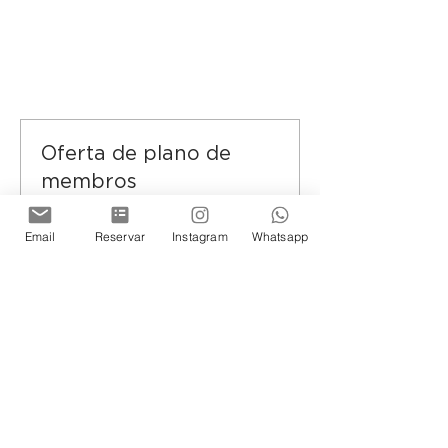
Oferta de plano de
membros
Compre um plano de membros e
receba 15% de desconto para
Email
Reservar
Instagram
Whatsapp
esse evento no checkout
Mostrar informações
Ingressos
Tipo de ingresso