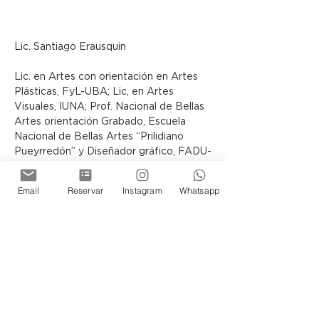
Lic. Santiago Erausquin
Lic. en Artes con orientación en Artes 
Plásticas, FyL-UBA; Lic, en Artes 
Visuales, IUNA; Prof. Nacional de Bellas 
Artes orientación Grabado, Escuela 
Nacional de Bellas Artes “Prilidiano 
Pueyrredón” y Diseñador gráfico, FADU-
UBA. Se desempeña como docente de 
Historia del Arte especializándose en 
Email
Reservar
Instagram
Whatsapp
los siglos XIX y XX. Trabajó en distintas 
universidades (UBA, USAL, UMSA, entre 
otras), profesorados y terciaros (ISP-
AAAP, CENCAP, CACIPRA). Fue 
capacitador en proyectos de formación 
a docentes (CEPA-Escuela de 
Maestros) y es Profesor Titular de 
Historia del Arte e Historia del Arte 
Contemporáneo (ISER). Dicta cursos y 