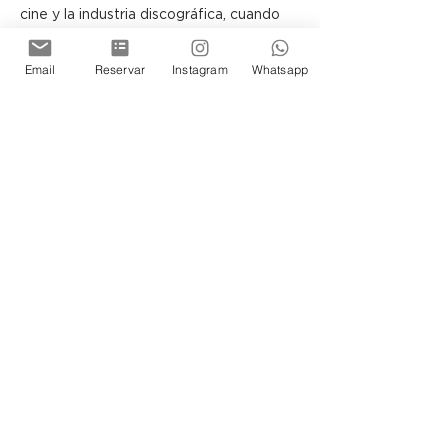
cine y la industria discográfica, cuando 
pioneros como Henri Lepage y Max 
Glüksmann impulsaron la carrera de 
Email
Reservar
Instagram
Whatsapp
artistas tan destacados como Carlos 
Gardel.
El visitante siempre se sentirá 
transportado en el tiempo y 
protagonista de la historia de los 
porteños, ya sea recorriendo la Terraza 
o los Subsuelos del Museo, donde la 
arquitectura y las exposiciones guardan 
infinidad de secretos por descubrir.
Siéntase Ud tambien parte de esta 
historia de Buenos Aires.