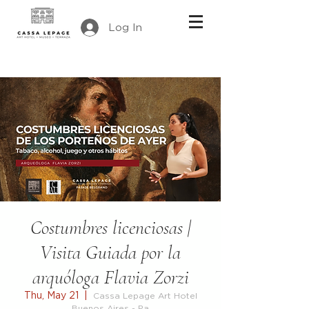
Log In
Costumbres licenciosas |
Visita Guiada por la
arquóloga Flavia Zorzi
Thu, May 21
  |  
Cassa Lepage Art Hotel
Buenos Aires - Pa