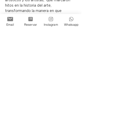
artísticos y los artistas,  que marcaron 
hitos en la historia del arte, 
transformando la manera en que 
entendemos la creatividad y la 
expresión humana. Bajo la guía de 
Email
Reservar
Instagram
Whatsapp
Susana Smulevici, experta en historia del 
arte, los asistentes explorarán cómo las 
corrientes artísticas, desde el 
Renacimiento hasta la actualidad, 
rompieron moldes y definieron nuevas 
formas de interpretar el mundo.
Cada encuentro se enfoca en un 
movimiento específico, desentrañando 
sus principales características, obras 
clave y el contexto que les dio 
origen.
 Este viaje a través del tiempo 
invita a comprender cómo las ideas, 
técnicas y emociones se entrelazan en 
las corrientes artísticas que aún 
resuenan en el presente, conectando 
pasado y futuro a través del arte.