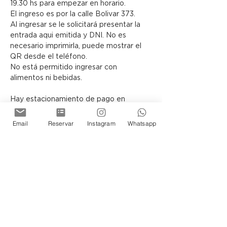
19.30 hs para empezar en horario.
El ingreso es por la calle Bolivar 373.
Al ingresar se le solicitará presentar la 
entrada aqui emitida y DNI. No es 
necesario imprimirla, puede mostrar el 
QR desde el teléfono.
No está permitido ingresar con 
alimentos ni bebidas.
Hay estacionamiento de pago en 
Bolivar 319 y en Avda Belgrano 463
Email
Reservar
Instagram
Whatsapp
Acerca de Círculo 
Lepage
Círculo Lepage
 es un ciclo de 
experiencias sensoriales de Cassa 