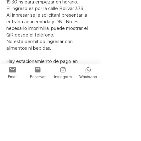
19.30 hs para empezar en horario.
El ingreso es por la calle Bolivar 373.
Al ingresar se le solicitará presentar la 
entrada aqui emitida y DNI. No es 
necesario imprimirla, puede mostrar el 
QR desde el teléfono.
No está permitido ingresar con 
alimentos ni bebidas.
Hay estacionamiento de pago en 
Bolivar 319 y en Avda Belgrano 463
Email
Reservar
Instagram
Whatsapp
Acerca de Círculo 
Lepage
Círculo Lepage
 es un ciclo de 
experiencias sensoriales de Cassa 