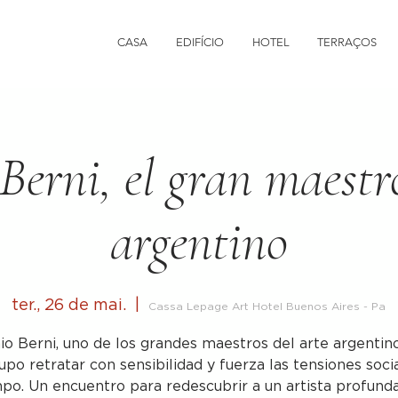
CASA
EDIFÍCIO
HOTEL
TERRAÇOS
Berni, el gran maestro
argentino
ter., 26 de mai.
  |  
Cassa Lepage Art Hotel Buenos Aires - Pa
io Berni, uno de los grandes maestros del arte argentino
upo retratar con sensibilidad y fuerza las tensiones soci
mpo. Un encuentro para redescubrir a un artista profun