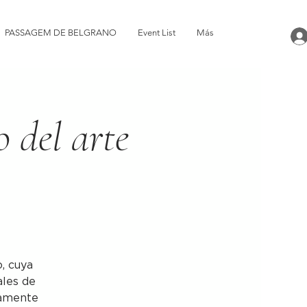
PASSAGEM DE BELGRANO
Event List
Más
 del arte
, cuya
ales de
damente