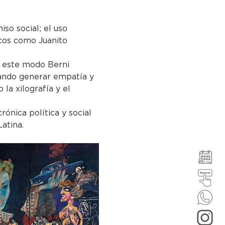
so social; el uso 
icos como Juanito 
e este modo Berni 
scando generar empatía y 
la xilografía y el 
rónica política y social 
atina.