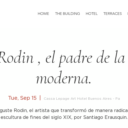
HOME
THE BUILDING
HOTEL
TERRACES
odin , el padre de la
moderna.
Tue, Sep 15
  |  
Cassa Lepage Art Hotel Buenos Aires - Pa
guste Rodin, el artista que transformó de manera radical
escultura de fines del siglo XIX, por Santiago Erausquin.