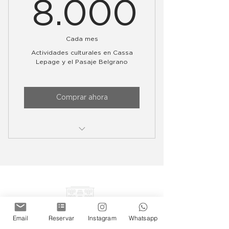
8.00
8.000
Cada mes
Actividades culturales en Cassa
Lepage y el Pasaje Belgrano
Comprar ahora
Acceso a INAUGURACIÓN de
muestras de arte
Descuentos en todas las
actividades
Prioridad de acceso en eventos
Email
Reservar
Instagram
Whatsapp
con cupo