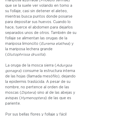
mariposa azufrada (
Phoebis sennae
) 
que se la suele ver volando en torno a 
su follaje, casi sin detener el aleteo, 
mientras busca puntos donde posarse 
para depositar sus huevos. Cuando lo 
hace, tuerce el abdomen para dejarlos 
separados unos de otros. También de su 
follaje se alimentan las orugas de la 
mariposa limoncito (
Eurema elathea
) y 
la mariposa lechera grande 
(
Glutophrissa drusilla
).
La oruga de la mosca sierra (
Adurgoa 
gonagra
) consume la estructura interna 
de las hojas (llamada mesófilo), dejando 
la epidermis traslúcida. A pesar de su 
nombre, no pertence al orden de las 
moscas (
Diptera
) sino al de las abejas y 
avispas (
Hymenoptera
) de las que es 
pariente.
Por sus bellas flores y follaje y fácil 