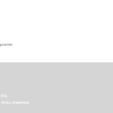
guiente
 373,
 Aires, Argentina
assalepage.com