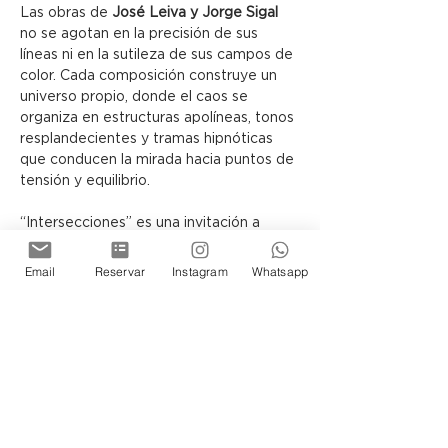
Las obras de 
José Leiva y Jorge Sigal
no se agotan en la precisión de sus 
líneas ni en la sutileza de sus campos de 
color. Cada composición construye un 
universo propio, donde el caos se 
organiza en estructuras apolíneas, tonos 
resplandecientes y tramas hipnóticas 
que conducen la mirada hacia puntos de 
tensión y equilibrio.
“Intersecciones” es una invitación a 
contemplar cómo, a través del lenguaje 
abstracto, el lienzo puede 
Email
Reservar
Instagram
Whatsapp
transformarse en una arquitectura 
simbólica, capaz de sugerir otras 
realidades posibles.