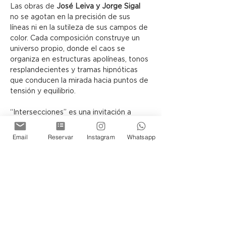
Las obras de 
José Leiva y Jorge Sigal
no se agotan en la precisión de sus 
líneas ni en la sutileza de sus campos de 
color. Cada composición construye un 
universo propio, donde el caos se 
organiza en estructuras apolíneas, tonos 
resplandecientes y tramas hipnóticas 
que conducen la mirada hacia puntos de 
tensión y equilibrio.
“Intersecciones” es una invitación a 
contemplar cómo, a través del lenguaje 
abstracto, el lienzo puede 
Email
Reservar
Instagram
Whatsapp
transformarse en una arquitectura 
simbólica, capaz de sugerir otras 
realidades posibles.