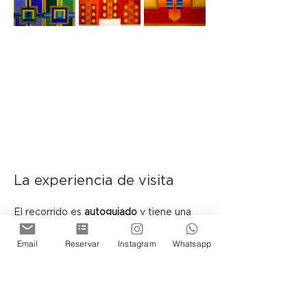
La experiencia de visita
El recorrido es 
autoguiado
 y tiene una 
duración aproximada de 
40 minutos
.
Email
Reservar
Instagram
Whatsapp
 En determinadas fechas podrán 
encontrarse presentes los artistas y el 
curador, sujeto a disponibilidad.
Ubicada en el histórico Pasaje Belgrano, 