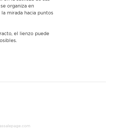
se organiza en 
 la mirada hacia puntos 
racto, el lienzo puede 
osibles.
 373,
 Aires, Argentina
assalepage.com