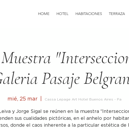
HOME
HOTEL
HABITACIONES
TERRAZA
 Muestra "Interseccio
aleria Pasaje Belgra
mié, 25 mar
  |  
Cassa Lepage Art Hotel Buenos Aires - Pa
Leiva y Jorge Sigal se reúnen en la muestra “Interseccio
enden sus cualidades pictóricas, en el anhelo por habita
sos, donde el caos inherente a la particular estética de 