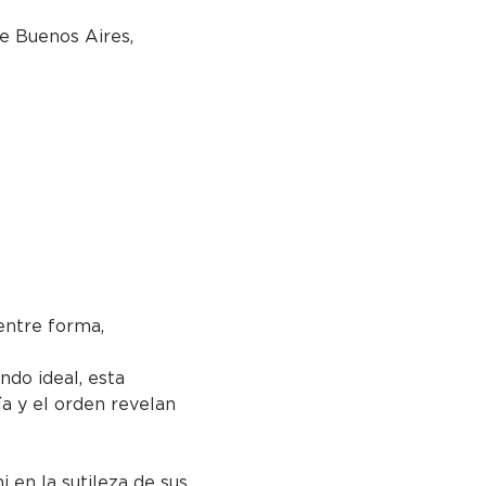
e Buenos Aires,
ntre forma, 
ndo ideal, esta 
ía y el orden revelan 
i en la sutileza de sus 