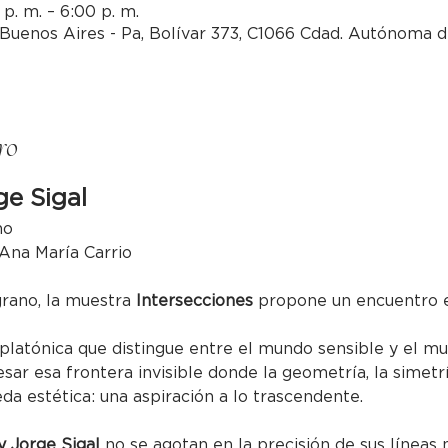
p. m. – 6:00 p. m.
Buenos Aires - Pa, Bolívar 373, C1066 Cdad. Autónoma d
ro
ge Sigal
no
 Ana María Carrio
grano, la muestra 
Intersecciones
 propone un encuentro e
 platónica que distingue entre el mundo sensible y el mu
esar esa frontera invisible donde la geometría, la simetr
a estética: una aspiración a lo trascendente.
y Jorge Sigal
 no se agotan en la precisión de sus líneas n