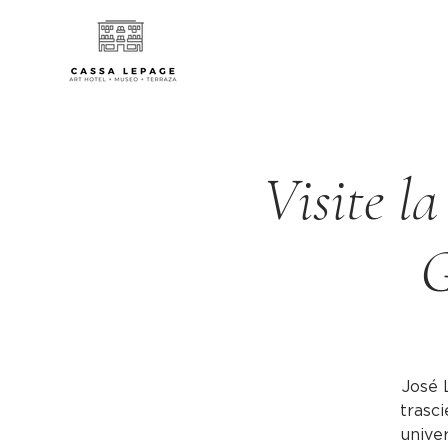
Visite la
G
José 
trasci
univer