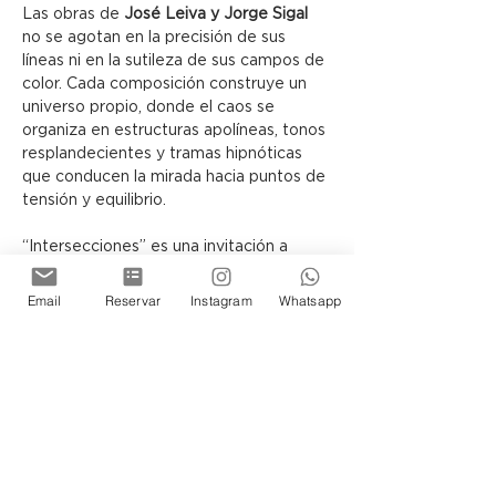
Las obras de 
José Leiva y Jorge Sigal
no se agotan en la precisión de sus 
líneas ni en la sutileza de sus campos de 
color. Cada composición construye un 
universo propio, donde el caos se 
organiza en estructuras apolíneas, tonos 
resplandecientes y tramas hipnóticas 
que conducen la mirada hacia puntos de 
tensión y equilibrio.
“Intersecciones” es una invitación a 
contemplar cómo, a través del lenguaje 
abstracto, el lienzo puede 
Email
Reservar
Instagram
Whatsapp
transformarse en una arquitectura 
simbólica, capaz de sugerir otras 
realidades posibles.