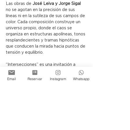
Las obras de 
José Leiva y Jorge Sigal
no se agotan en la precisión de sus 
líneas ni en la sutileza de sus campos de 
color. Cada composición construye un 
universo propio, donde el caos se 
organiza en estructuras apolíneas, tonos 
resplandecientes y tramas hipnóticas 
que conducen la mirada hacia puntos de 
tensión y equilibrio.
“Intersecciones” es una invitación a 
contemplar cómo, a través del lenguaje 
abstracto, el lienzo puede 
Email
Reservar
Instagram
Whatsapp
transformarse en una arquitectura 
simbólica, capaz de sugerir otras 
realidades posibles.