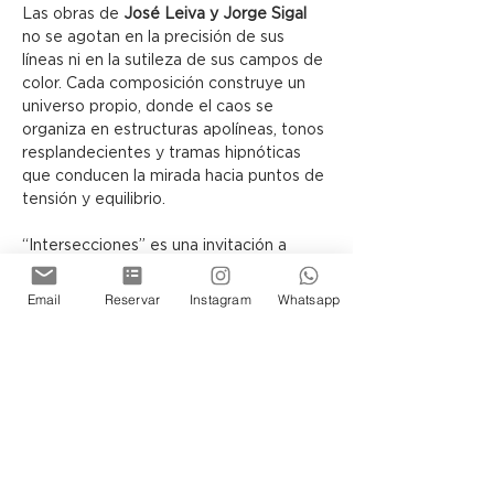
Las obras de 
José Leiva y Jorge Sigal
no se agotan en la precisión de sus 
líneas ni en la sutileza de sus campos de 
color. Cada composición construye un 
universo propio, donde el caos se 
organiza en estructuras apolíneas, tonos 
resplandecientes y tramas hipnóticas 
que conducen la mirada hacia puntos de 
tensión y equilibrio.
“Intersecciones” es una invitación a 
contemplar cómo, a través del lenguaje 
abstracto, el lienzo puede 
Email
Reservar
Instagram
Whatsapp
transformarse en una arquitectura 
simbólica, capaz de sugerir otras 
realidades posibles.