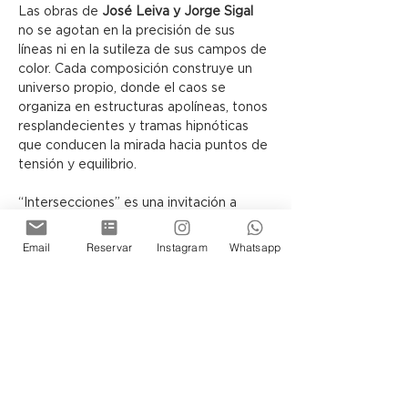
Las obras de 
José Leiva y Jorge Sigal
no se agotan en la precisión de sus 
líneas ni en la sutileza de sus campos de 
color. Cada composición construye un 
universo propio, donde el caos se 
organiza en estructuras apolíneas, tonos 
resplandecientes y tramas hipnóticas 
que conducen la mirada hacia puntos de 
tensión y equilibrio.
“Intersecciones” es una invitación a 
contemplar cómo, a través del lenguaje 
abstracto, el lienzo puede 
Email
Reservar
Instagram
Whatsapp
transformarse en una arquitectura 
simbólica, capaz de sugerir otras 
realidades posibles.