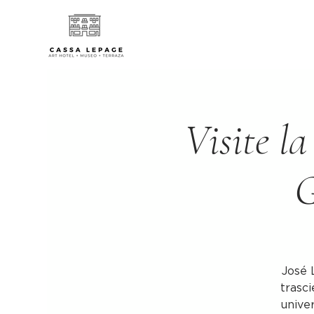
Visite la
G
José 
trasci
univer