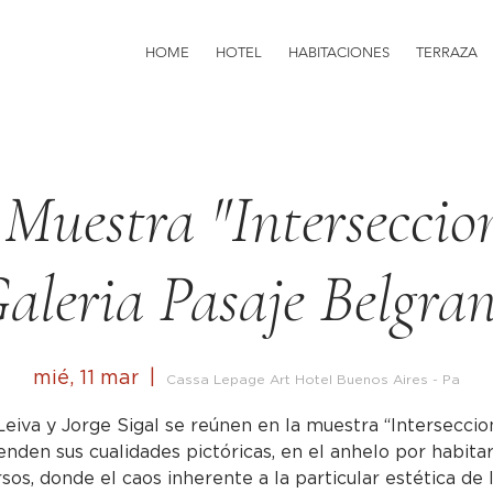
HOME
HOTEL
HABITACIONES
TERRAZA
 Muestra "Interseccio
aleria Pasaje Belgra
mié, 11 mar
  |  
Cassa Lepage Art Hotel Buenos Aires - Pa
Leiva y Jorge Sigal se reúnen en la muestra “Interseccio
enden sus cualidades pictóricas, en el anhelo por habita
sos, donde el caos inherente a la particular estética de 