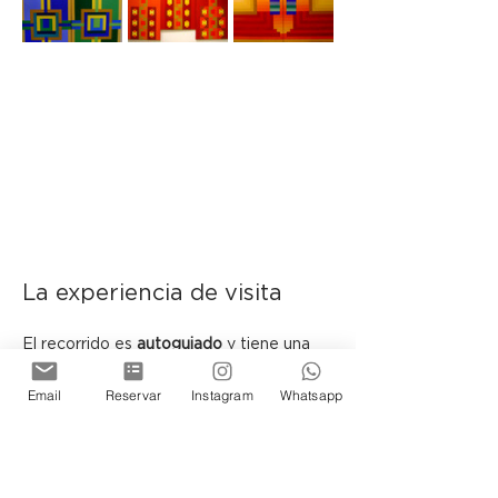
La experiencia de visita
El recorrido es 
autoguiado
 y tiene una 
duración aproximada de 
40 minutos
.
Email
Reservar
Instagram
Whatsapp
 En determinadas fechas podrán 
encontrarse presentes los artistas y el 
curador, sujeto a disponibilidad.
Ubicada en el histórico Pasaje Belgrano, 